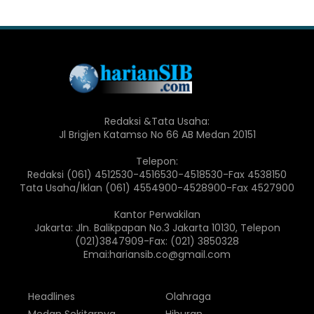
Redaksi &Tata Usaha:
Jl Brigjen Katamso No 66 AB Medan 20151
Telepon:
Redaksi (061) 4512530-4516530-4518530-Fax 4538150
Tata Usaha/Iklan (061) 4554900-4528900-Fax 4527900
Kantor Perwakilan
Jakarta: Jln. Balikpapan No.3 Jakarta 10130, Telepon
(021)3847909-Fax: (021) 3850328
Emai:hariansib.co@gmail.com
Headlines
Olahraga