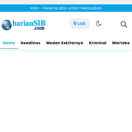
Iklan - Geser ke atas untuk melanjutkan
LIVE
Home
Headlines
Medan Sekitarnya
Kriminal
Martabe