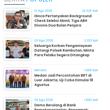
01 Agu 2026
22.025 kali
Hinca Pertanyakan Background
Check Seleksi Akmil, Tiga ABH
Divonis Dua Bulan Penjara
03 Agu 2026
2.323 kali
Keluarga Korban Penganiayaan
Datangi Polsek Rambutan, Minta
Para Pelaku Segera Ditangkap
kemarin
1.986 kali
Medan Jadi Percontohan BRT di
Luar Jakarta, Uji Coba Dimulai 18
Agustus
03 Agu 2026
1.880 kali
Demo Berulang di Bank
Pematangsiantar, Pengamat: