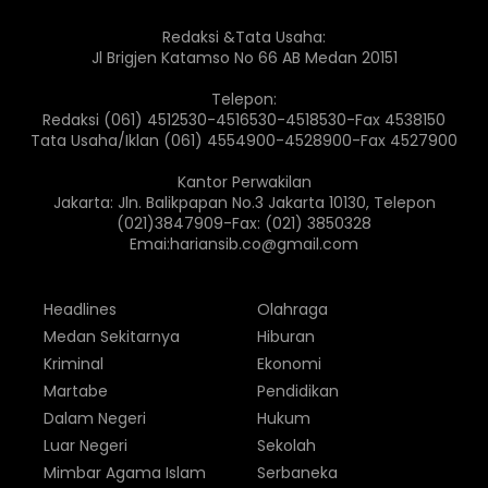
Redaksi &Tata Usaha:
Jl Brigjen Katamso No 66 AB Medan 20151
Telepon:
Redaksi (061) 4512530-4516530-4518530-Fax 4538150
Tata Usaha/Iklan (061) 4554900-4528900-Fax 4527900
Kantor Perwakilan
Jakarta: Jln. Balikpapan No.3 Jakarta 10130, Telepon
(021)3847909-Fax: (021) 3850328
Emai:hariansib.co@gmail.com
Headlines
Olahraga
Medan Sekitarnya
Hiburan
Kriminal
Ekonomi
Martabe
Pendidikan
Dalam Negeri
Hukum
Luar Negeri
Sekolah
Mimbar Agama Islam
Serbaneka