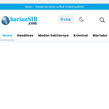
Iklan - Geser ke atas untuk melanjutkan
LIVE
Home
Headlines
Medan Sekitarnya
Kriminal
Martabe