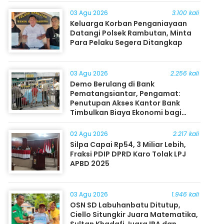
03 Agu 2026
3.100 kali
Keluarga Korban Penganiayaan
Datangi Polsek Rambutan, Minta
Para Pelaku Segera Ditangkap
03 Agu 2026
2.256 kali
Demo Berulang di Bank
Pematangsiantar, Pengamat:
Penutupan Akses Kantor Bank
Timbulkan Biaya Ekonomi bagi
Masyarakat
02 Agu 2026
2.217 kali
Silpa Capai Rp54, 3 Miliar Lebih,
Fraksi PDIP DPRD Karo Tolak LPJ
APBD 2025
03 Agu 2026
1.946 kali
OSN SD Labuhanbatu Ditutup,
Ciello Situngkir Juara Matematika,
Sultan Khadafi Juara IPA dan