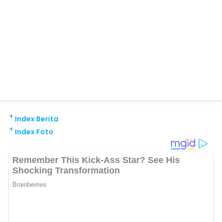
+
Index Berita
+
Index Foto