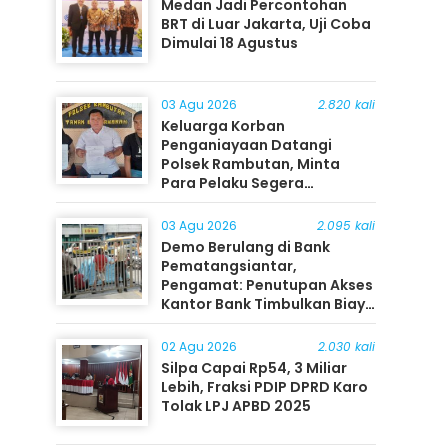
Medan Jadi Percontohan
BRT di Luar Jakarta, Uji Coba
Dimulai 18 Agustus
03 Agu 2026
2.820 kali
Keluarga Korban
Penganiayaan Datangi
Polsek Rambutan, Minta
Para Pelaku Segera
Ditangkap
03 Agu 2026
2.095 kali
Demo Berulang di Bank
Pematangsiantar,
Pengamat: Penutupan Akses
Kantor Bank Timbulkan Biaya
Ekonomi bagi Masyarakat
02 Agu 2026
2.030 kali
Silpa Capai Rp54, 3 Miliar
Lebih, Fraksi PDIP DPRD Karo
Tolak LPJ APBD 2025