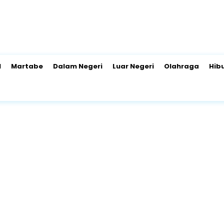
l
Martabe
Dalam Negeri
Luar Negeri
Olahraga
Hib