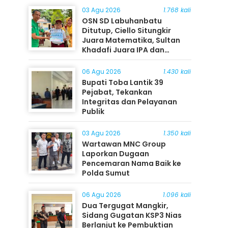
03 Agu 2026
1.768 kali
OSN SD Labuhanbatu
Ditutup, Ciello Situngkir
Juara Matematika, Sultan
Khadafi Juara IPA dan
Timothy Rangkuti Juara IPS
06 Agu 2026
1.430 kali
Bupati Toba Lantik 39
Pejabat, Tekankan
Integritas dan Pelayanan
Publik
03 Agu 2026
1.350 kali
Wartawan MNC Group
Laporkan Dugaan
Pencemaran Nama Baik ke
Polda Sumut
06 Agu 2026
1.096 kali
Dua Tergugat Mangkir,
Sidang Gugatan KSP3 Nias
Berlanjut ke Pembuktian