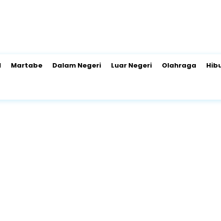
l
Martabe
Dalam Negeri
Luar Negeri
Olahraga
Hib