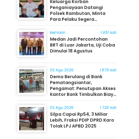
Keluarga Korban
Penganiayaan Datangi
Polsek Rambutan, Minta
Para Pelaku Segera
Ditangkap
kemarin
1.951 kali
Medan Jadi Percontohan
BRT di Luar Jakarta, Uji Coba
Dimulai 18 Agustus
03 Agu 2026
1.879 kali
Demo Berulang di Bank
Pematangsiantar,
Pengamat: Penutupan Akses
Kantor Bank Timbulkan Biaya
Ekonomi bagi Masyarakat
02 Agu 2026
1.728 kali
Silpa Capai Rp54, 3 Miliar
Lebih, Fraksi PDIP DPRD Karo
Tolak LPJ APBD 2025