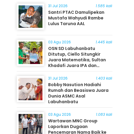
31 Jul 2026
1.585 kali
Santri PTAC Damulipekan
Mustafa Wahyudi Rambe
Lulus Taruna AAL
03 Agu 2026
1.445 kali
OSN SD Labuhanbatu
Ditutup, Ciello Situngkir
Juara Matematika, Sultan
Khadafi Juara IPA dan
Timothy Rangkuti Juara IPS
31 Jul 2026
1.403 kali
Bobby Nasution Hadiahi
Rumah dan Beasiswa Juara
Dunia ASMC Asal
Labuhanbatu
03 Agu 2026
1.083 kali
Wartawan MNC Group
Laporkan Dugaan
Pencemaran Nama Baik ke