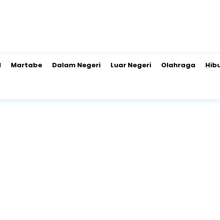
l
Martabe
Dalam Negeri
Luar Negeri
Olahraga
Hib