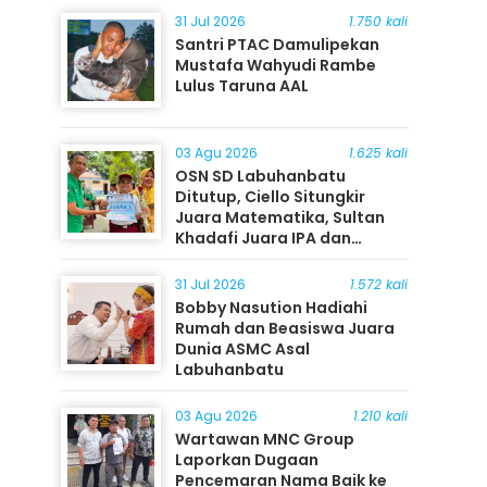
31 Jul 2026
1.750 kali
Santri PTAC Damulipekan
Mustafa Wahyudi Rambe
Lulus Taruna AAL
03 Agu 2026
1.625 kali
OSN SD Labuhanbatu
Ditutup, Ciello Situngkir
Juara Matematika, Sultan
Khadafi Juara IPA dan
Timothy Rangkuti Juara IPS
31 Jul 2026
1.572 kali
Bobby Nasution Hadiahi
Rumah dan Beasiswa Juara
Dunia ASMC Asal
Labuhanbatu
03 Agu 2026
1.210 kali
Wartawan MNC Group
Laporkan Dugaan
Pencemaran Nama Baik ke