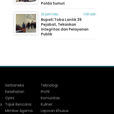
Polda Sumut
22 jam lalu
1.161 kali
Bupati Toba Lantik 39
Pejabat, Tekankan
Integritas dan Pelayanan
Publik
Serbaneka
Teknologi
Kesehatan
Profil
Opini
Komunitas
a
Tajuk Rencana
Kuliner
Mimbar Agama
Laporan Khusus