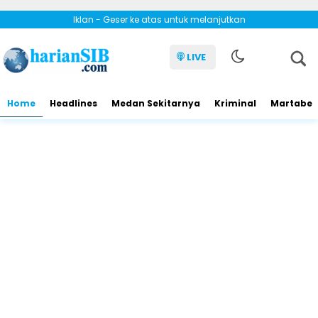
Iklan - Geser ke atas untuk melanjutkan
LIVE
Home
Headlines
Medan Sekitarnya
Kriminal
Martabe