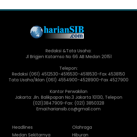
Redaksi &Tata Usaha:
Jl Brigjen Katamso No 66 AB Medan 20151
Telepon:
Redaksi (061) 4512530-4516530-4518530-Fax 4538150
Tata Usaha/Iklan (061) 4554900-4528900-Fax 4527900
Kantor Perwakilan
Jakarta: Jln. Balikpapan No.3 Jakarta 10130, Telepon
(021)3847909-Fax: (021) 3850328
Emai:hariansib.co@gmail.com
Headlines
Olahraga
Medan Sekitarnya
Hiburan