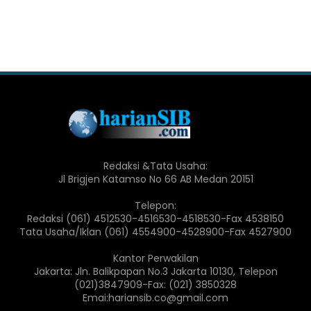
Redaksi &Tata Usaha:
Jl Brigjen Katamso No 66 AB Medan 20151
Telepon:
Redaksi (061) 4512530-4516530-4518530-Fax 4538150
Tata Usaha/Iklan (061) 4554900-4528900-Fax 4527900
Kantor Perwakilan
Jakarta: Jln. Balikpapan No.3 Jakarta 10130, Telepon
(021)3847909-Fax: (021) 3850328
Emai:hariansib.co@gmail.com