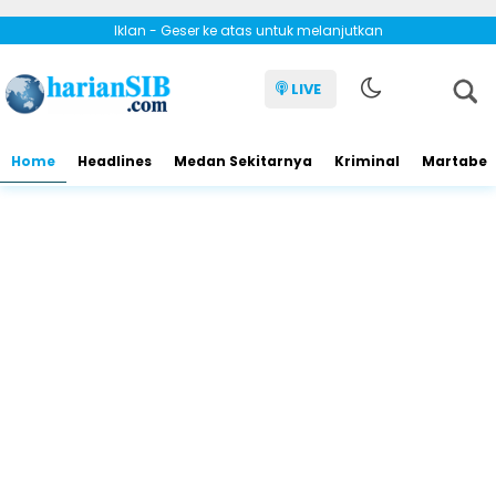
Iklan - Geser ke atas untuk melanjutkan
LIVE
Home
Headlines
Medan Sekitarnya
Kriminal
Martabe