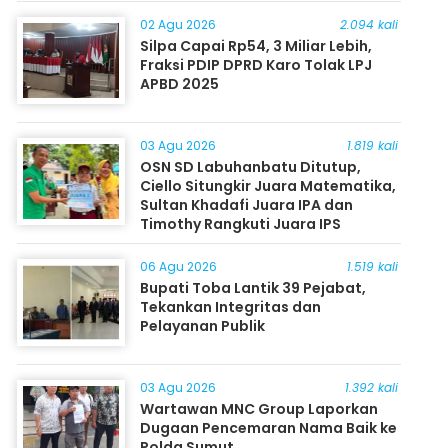
Masyarakat
02 Agu 2026
2.094 kali
Silpa Capai Rp54, 3 Miliar Lebih,
Fraksi PDIP DPRD Karo Tolak LPJ
APBD 2025
03 Agu 2026
1.819 kali
OSN SD Labuhanbatu Ditutup,
Ciello Situngkir Juara Matematika,
Sultan Khadafi Juara IPA dan
Timothy Rangkuti Juara IPS
06 Agu 2026
1.519 kali
Bupati Toba Lantik 39 Pejabat,
Tekankan Integritas dan
Pelayanan Publik
03 Agu 2026
1.392 kali
Wartawan MNC Group Laporkan
Dugaan Pencemaran Nama Baik ke
Polda Sumut