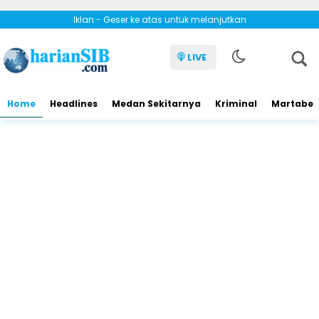
Iklan - Geser ke atas untuk melanjutkan
LIVE
Home
Headlines
Medan Sekitarnya
Kriminal
Martabe