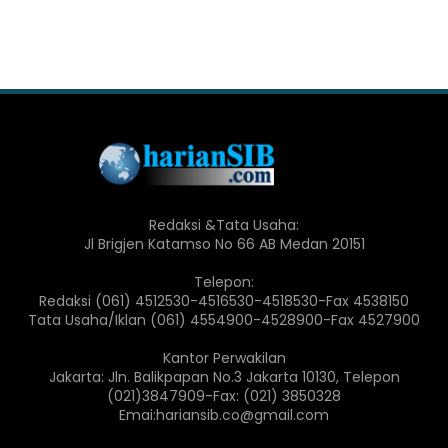
Redaksi &Tata Usaha:
Jl Brigjen Katamso No 66 AB Medan 20151
Telepon:
Redaksi (061) 4512530-4516530-4518530-Fax 4538150
Tata Usaha/Iklan (061) 4554900-4528900-Fax 4527900
Kantor Perwakilan
Jakarta: Jln. Balikpapan No.3 Jakarta 10130, Telepon
(021)3847909-Fax: (021) 3850328
Emai:hariansib.co@gmail.com