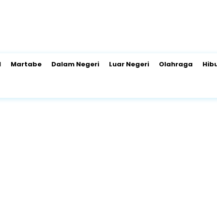
l
Martabe
Dalam Negeri
Luar Negeri
Olahraga
Hib