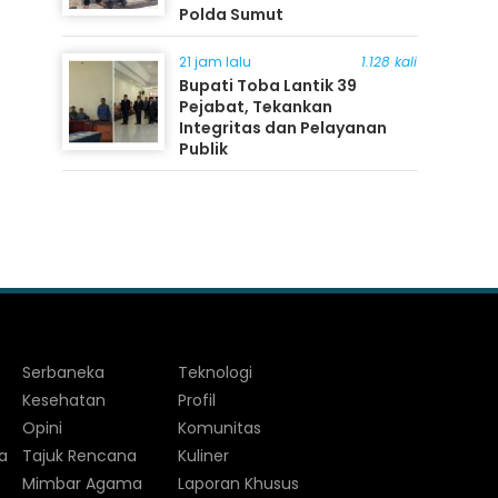
Polda Sumut
21 jam lalu
1.128 kali
Bupati Toba Lantik 39
Pejabat, Tekankan
Integritas dan Pelayanan
Publik
Serbaneka
Teknologi
Kesehatan
Profil
Opini
Komunitas
a
Tajuk Rencana
Kuliner
Mimbar Agama
Laporan Khusus