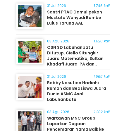
31 Jul 2026
1.746 kali
Santri PTAC Damulipekan
Mustafa Wahyudi Rambe
Lulus Taruna AAL
03 Agu 2026
1.620 kali
OSN SD Labuhanbatu
Ditutup, Ciello Situngkir
Juara Matematika, Sultan
Khadafi Juara IPA dan
Timothy Rangkuti Juara IPS
31 Jul 2026
1.568 kali
Bobby Nasution Hadiahi
Rumah dan Beasiswa Juara
Dunia ASMC Asal
Labuhanbatu
03 Agu 2026
1.202 kali
Wartawan MNC Group
Laporkan Dugaan
Pencemaran Nama Baik ke