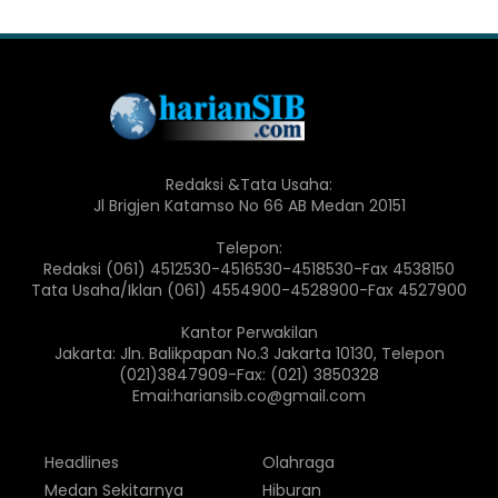
Redaksi &Tata Usaha:
Jl Brigjen Katamso No 66 AB Medan 20151
Telepon:
Redaksi (061) 4512530-4516530-4518530-Fax 4538150
Tata Usaha/Iklan (061) 4554900-4528900-Fax 4527900
Kantor Perwakilan
Jakarta: Jln. Balikpapan No.3 Jakarta 10130, Telepon
(021)3847909-Fax: (021) 3850328
Emai:hariansib.co@gmail.com
Headlines
Olahraga
Medan Sekitarnya
Hiburan