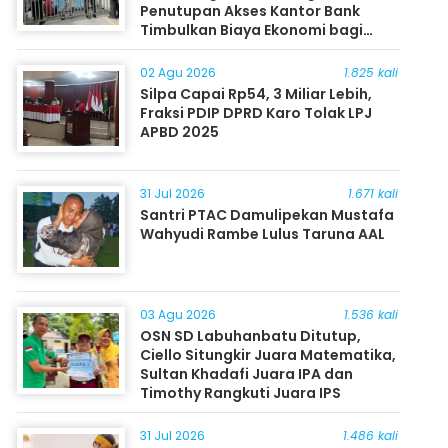
Penutupan Akses Kantor Bank
Timbulkan Biaya Ekonomi bagi
Masyarakat
02 Agu 2026
1.825 kali
Silpa Capai Rp54, 3 Miliar Lebih,
Fraksi PDIP DPRD Karo Tolak LPJ
APBD 2025
31 Jul 2026
1.671 kali
Santri PTAC Damulipekan Mustafa
Wahyudi Rambe Lulus Taruna AAL
03 Agu 2026
1.536 kali
OSN SD Labuhanbatu Ditutup,
Ciello Situngkir Juara Matematika,
Sultan Khadafi Juara IPA dan
Timothy Rangkuti Juara IPS
31 Jul 2026
1.486 kali