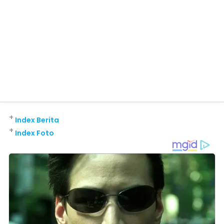
+
Index Berita
+
Index Foto