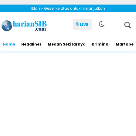
Iklan - Geser ke atas untuk melanjutkan
LIVE
Home
Headlines
Medan Sekitarnya
Kriminal
Martabe