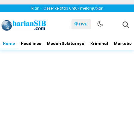
Iklan - Geser ke atas untuk melanjutkan
LIVE
Home
Headlines
Medan Sekitarnya
Kriminal
Martabe