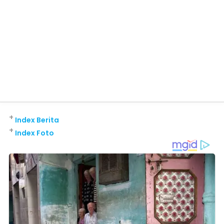
+
Index Berita
+
Index Foto