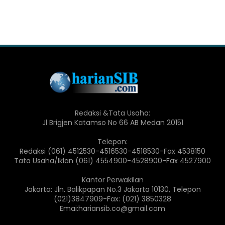
Redaksi &Tata Usaha:
Jl Brigjen Katamso No 66 AB Medan 20151
Telepon:
Redaksi (061) 4512530-4516530-4518530-Fax 4538150
Tata Usaha/Iklan (061) 4554900-4528900-Fax 4527900
Kantor Perwakilan
Jakarta: Jln. Balikpapan No.3 Jakarta 10130, Telepon
(021)3847909-Fax: (021) 3850328
Emai:hariansib.co@gmail.com