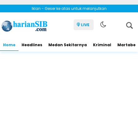
Iklan - Geser ke atas untuk melanjutkan
LIVE
Home
Headlines
Medan Sekitarnya
Kriminal
Martabe