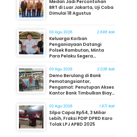
Medan Jadi Percontohan
BRT di Luar Jakarta, Uji Coba
Dimulai 18 Agustus
03 Agu 2026
2.698 kali
Keluarga Korban
Penganiayaan Datangi
Polsek Rambutan, Minta
Para Pelaku Segera
Ditangkap
03 Agu 2026
2.038 kali
Demo Berulang di Bank
Pematangsiantar,
Pengamat: Penutupan Akses
Kantor Bank Timbulkan Biaya
Ekonomi bagi Masyarakat
02 Agu 2026
1.971 kali
Silpa Capai Rp54, 3 Miliar
Lebih, Fraksi PDIP DPRD Karo
Tolak LPJ APBD 2025