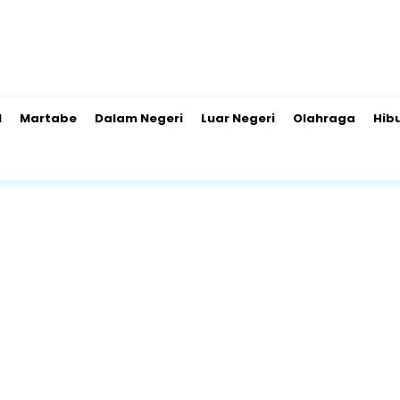
l
Martabe
Dalam Negeri
Luar Negeri
Olahraga
Hib