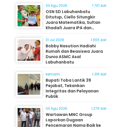
03 Agu 2026
1.701 kali
OSN SD Labuhanbatu
Ditutup, Ciello Situngkir
Juara Matematika, Sultan
Khadafi Juara IPA dan
Timothy Rangkuti Juara IPS
31 Jul 2026
1.655 kali
Bobby Nasution Hadiahi
Rumah dan Beasiswa Juara
Dunia ASMC Asal
Labuhanbatu
kemarin
1.318 kali
Bupati Toba Lantik 39
Pejabat, Tekankan
Integritas dan Pelayanan
Publik
03 Agu 2026
1.279 kali
Wartawan MNC Group
Laporkan Dugaan
Pencemaran Nama Baik ke