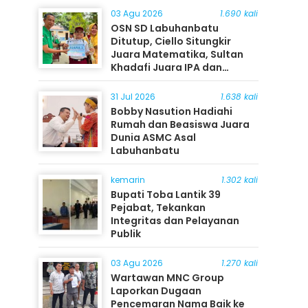
03 Agu 2026
1.690 kali
OSN SD Labuhanbatu
Ditutup, Ciello Situngkir
Juara Matematika, Sultan
Khadafi Juara IPA dan
Timothy Rangkuti Juara IPS
31 Jul 2026
1.638 kali
Bobby Nasution Hadiahi
Rumah dan Beasiswa Juara
Dunia ASMC Asal
Labuhanbatu
kemarin
1.302 kali
Bupati Toba Lantik 39
Pejabat, Tekankan
Integritas dan Pelayanan
Publik
03 Agu 2026
1.270 kali
Wartawan MNC Group
Laporkan Dugaan
Pencemaran Nama Baik ke