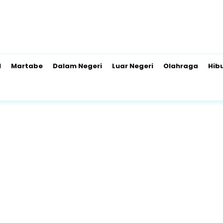
l
Martabe
Dalam Negeri
Luar Negeri
Olahraga
Hib