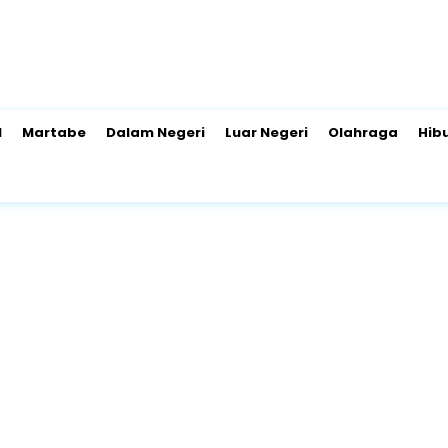
l
Martabe
Dalam Negeri
Luar Negeri
Olahraga
Hib