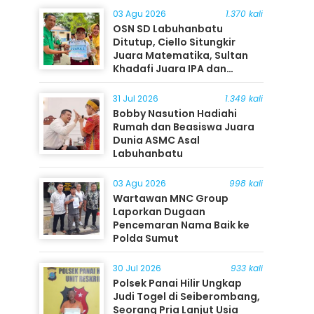
03 Agu 2026
1.370 kali
OSN SD Labuhanbatu
Ditutup, Ciello Situngkir
Juara Matematika, Sultan
Khadafi Juara IPA dan
Timothy Rangkuti Juara IPS
31 Jul 2026
1.349 kali
Bobby Nasution Hadiahi
Rumah dan Beasiswa Juara
Dunia ASMC Asal
Labuhanbatu
03 Agu 2026
998 kali
Wartawan MNC Group
Laporkan Dugaan
Pencemaran Nama Baik ke
Polda Sumut
30 Jul 2026
933 kali
Polsek Panai Hilir Ungkap
Judi Togel di Seiberombang,
Seorang Pria Lanjut Usia