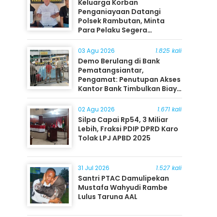
Keluarga Korban
Penganiayaan Datangi
Polsek Rambutan, Minta
Para Pelaku Segera
Ditangkap
03 Agu 2026
1.825 kali
Demo Berulang di Bank
Pematangsiantar,
Pengamat: Penutupan Akses
Kantor Bank Timbulkan Biaya
Ekonomi bagi Masyarakat
02 Agu 2026
1.671 kali
Silpa Capai Rp54, 3 Miliar
Lebih, Fraksi PDIP DPRD Karo
Tolak LPJ APBD 2025
31 Jul 2026
1.527 kali
Santri PTAC Damulipekan
Mustafa Wahyudi Rambe
Lulus Taruna AAL