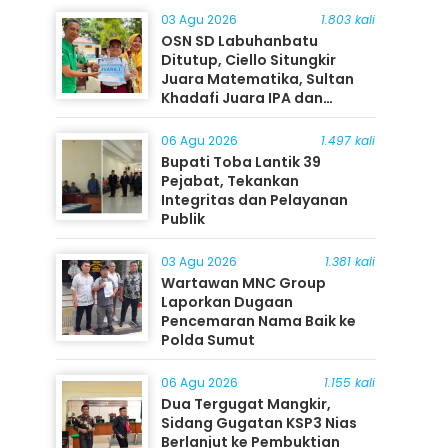
03 Agu 2026
1.803 kali
OSN SD Labuhanbatu
Ditutup, Ciello Situngkir
Juara Matematika, Sultan
Khadafi Juara IPA dan
Timothy Rangkuti Juara IPS
06 Agu 2026
1.497 kali
Bupati Toba Lantik 39
Pejabat, Tekankan
Integritas dan Pelayanan
Publik
03 Agu 2026
1.381 kali
Wartawan MNC Group
Laporkan Dugaan
Pencemaran Nama Baik ke
Polda Sumut
06 Agu 2026
1.155 kali
Dua Tergugat Mangkir,
Sidang Gugatan KSP3 Nias
Berlanjut ke Pembuktian