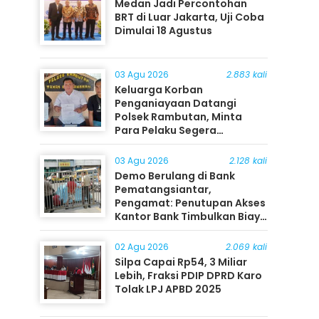
Medan Jadi Percontohan
BRT di Luar Jakarta, Uji Coba
Dimulai 18 Agustus
03 Agu 2026
2.883 kali
Keluarga Korban
Penganiayaan Datangi
Polsek Rambutan, Minta
Para Pelaku Segera
Ditangkap
03 Agu 2026
2.128 kali
Demo Berulang di Bank
Pematangsiantar,
Pengamat: Penutupan Akses
Kantor Bank Timbulkan Biaya
Ekonomi bagi Masyarakat
02 Agu 2026
2.069 kali
Silpa Capai Rp54, 3 Miliar
Lebih, Fraksi PDIP DPRD Karo
Tolak LPJ APBD 2025