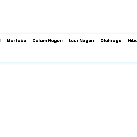
l
Martabe
Dalam Negeri
Luar Negeri
Olahraga
Hib