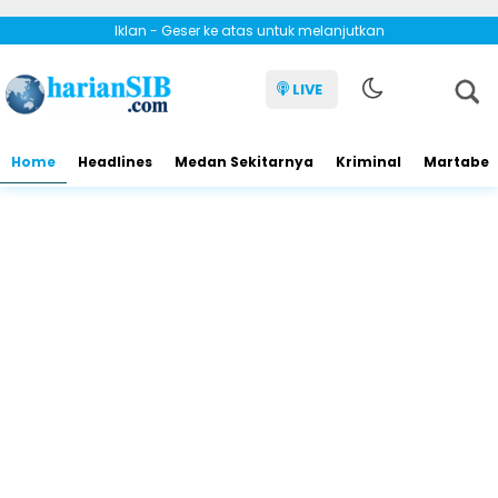
Iklan - Geser ke atas untuk melanjutkan
LIVE
Home
Headlines
Medan Sekitarnya
Kriminal
Martabe