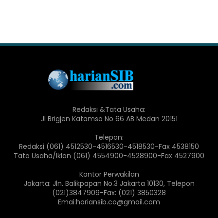
Redaksi &Tata Usaha:
Jl Brigjen Katamso No 66 AB Medan 20151
Telepon:
Redaksi (061) 4512530-4516530-4518530-Fax 4538150
Tata Usaha/Iklan (061) 4554900-4528900-Fax 4527900
Kantor Perwakilan
Jakarta: Jln. Balikpapan No.3 Jakarta 10130, Telepon
(021)3847909-Fax: (021) 3850328
Emai:hariansib.co@gmail.com