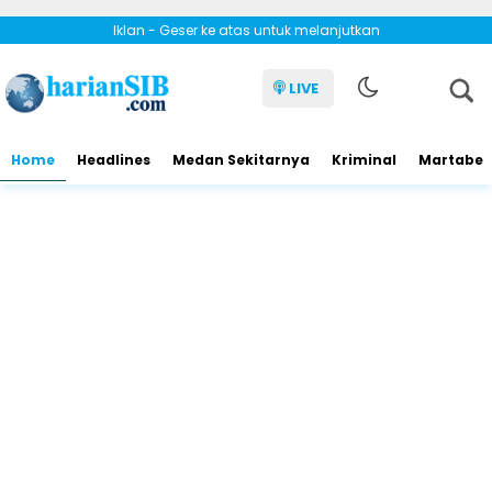
Iklan - Geser ke atas untuk melanjutkan
LIVE
Home
Headlines
Medan Sekitarnya
Kriminal
Martabe