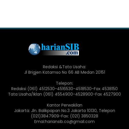
Redaksi &Tata Usaha:
Jl Brigjen Katamso No 66 AB Medan 20151
Telepon:
Redaksi (061) 4512530-4516530-4518530-Fax 4538150
Tata Usaha/Iklan (061) 4554900-4528900-Fax 4527900
Kantor Perwakilan
Jakarta: Jln. Balikpapan No.3 Jakarta 10130, Telepon
(021)3847909-Fax: (021) 3850328
Emai:hariansib.co@gmail.com