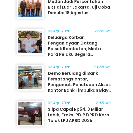
Medan Jadi Percontohan
BRT di Luar Jakarta, Uji Coba
Dimulai 18 Agustus
03 Agu 2026
2.802 kali
Keluarga Korban
Penganiayaan Datangi
Polsek Rambutan, Minta
Para Pelaku Segera
Ditangkap
03 Agu 2026
2.088 kali
Demo Berulang di Bank
Pematangsiantar,
Pengamat: Penutupan Akses
Kantor Bank Timbulkan Biaya
Ekonomi bagi Masyarakat
02 Agu 2026
2.021 kali
Silpa Capai Rp54, 3 Miliar
Lebih, Fraksi PDIP DPRD Karo
Tolak LPJ APBD 2025