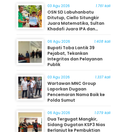
03 Agu 2026
1.761 kali
OSN SD Labuhanbatu
Ditutup, Ciello Situngkir
Juara Matematika, Sultan
Khadafi Juara IPA dan
Timothy Rangkuti Juara IPS
06 Agu 2026
1.408 kali
Bupati Toba Lantik 39
Pejabat, Tekankan
Integritas dan Pelayanan
Publik
03 Agu 2026
1.337 kali
Wartawan MNC Group
Laporkan Dugaan
Pencemaran Nama Baik ke
Polda Sumut
06 Agu 2026
1.079 kali
Dua Tergugat Mangkir,
Sidang Gugatan KSP3 Nias
Berlanjut ke Pembuktian