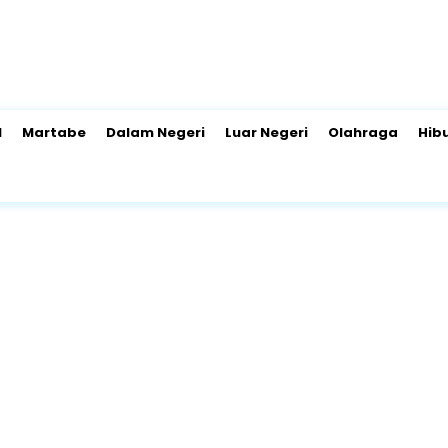
l
Martabe
Dalam Negeri
Luar Negeri
Olahraga
Hib