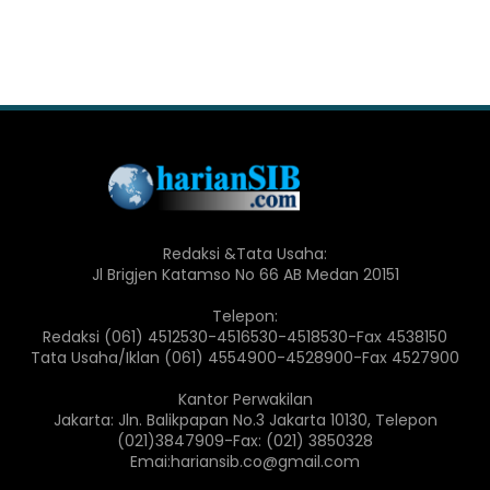
Redaksi &Tata Usaha:
Jl Brigjen Katamso No 66 AB Medan 20151
Telepon:
Redaksi (061) 4512530-4516530-4518530-Fax 4538150
Tata Usaha/Iklan (061) 4554900-4528900-Fax 4527900
Kantor Perwakilan
Jakarta: Jln. Balikpapan No.3 Jakarta 10130, Telepon
(021)3847909-Fax: (021) 3850328
Emai:hariansib.co@gmail.com