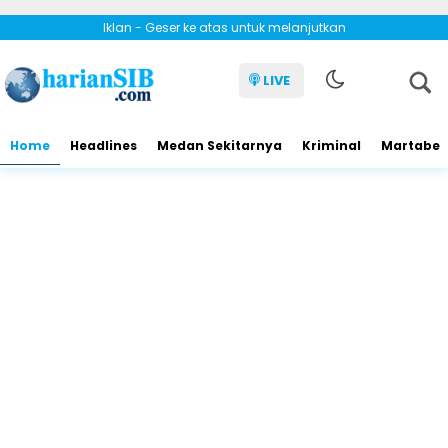
Iklan - Geser ke atas untuk melanjutkan
LIVE
Home
Headlines
Medan Sekitarnya
Kriminal
Martabe