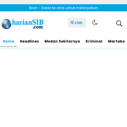
Iklan - Geser ke atas untuk melanjutkan
LIVE
Home
Headlines
Medan Sekitarnya
Kriminal
Martabe