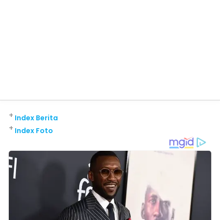
+
Index Berita
+
Index Foto