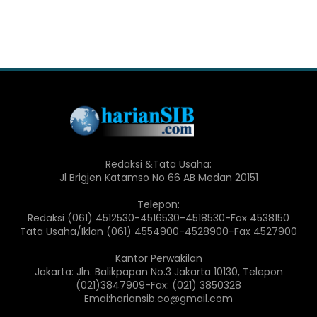
Redaksi &Tata Usaha:
Jl Brigjen Katamso No 66 AB Medan 20151
Telepon:
Redaksi (061) 4512530-4516530-4518530-Fax 4538150
Tata Usaha/Iklan (061) 4554900-4528900-Fax 4527900
Kantor Perwakilan
Jakarta: Jln. Balikpapan No.3 Jakarta 10130, Telepon
(021)3847909-Fax: (021) 3850328
Emai:hariansib.co@gmail.com