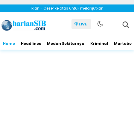
Iklan - Geser ke atas untuk melanjutkan
LIVE
Home
Headlines
Medan Sekitarnya
Kriminal
Martabe