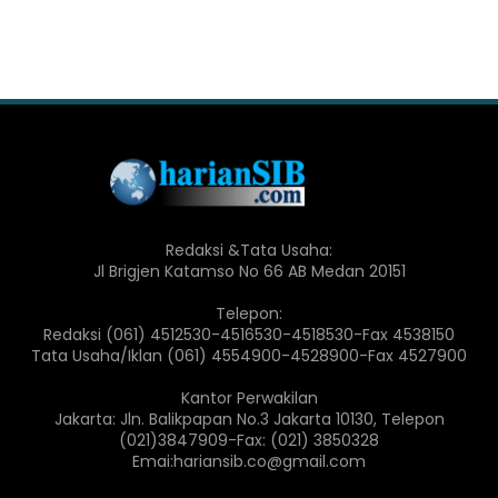
Redaksi &Tata Usaha:
Jl Brigjen Katamso No 66 AB Medan 20151
Telepon:
Redaksi (061) 4512530-4516530-4518530-Fax 4538150
Tata Usaha/Iklan (061) 4554900-4528900-Fax 4527900
Kantor Perwakilan
Jakarta: Jln. Balikpapan No.3 Jakarta 10130, Telepon
(021)3847909-Fax: (021) 3850328
Emai:hariansib.co@gmail.com