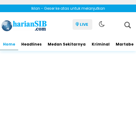
Iklan - Geser ke atas untuk melanjutkan
LIVE
Home
Headlines
Medan Sekitarnya
Kriminal
Martabe