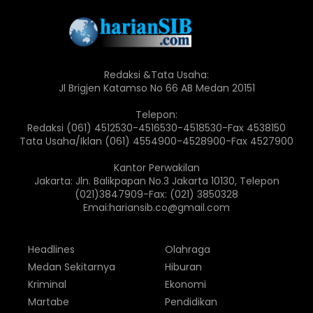
Redaksi &Tata Usaha:
Jl Brigjen Katamso No 66 AB Medan 20151
Telepon:
Redaksi (061) 4512530-4516530-4518530-Fax 4538150
Tata Usaha/Iklan (061) 4554900-4528900-Fax 4527900
Kantor Perwakilan
Jakarta: Jln. Balikpapan No.3 Jakarta 10130, Telepon
(021)3847909-Fax: (021) 3850328
Emai:hariansib.co@gmail.com
Headlines
Olahraga
Medan Sekitarnya
Hiburan
Kriminal
Ekonomi
Martabe
Pendidikan