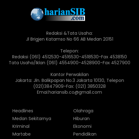
Redaksi &Tata Usaha:
Jl Brigjen Katamso No 66 AB Medan 20151
Telepon:
Redaksi (061) 4512530-4516530-4518530-Fax 4538150
Tata Usaha/Iklan (061) 4554900-4528900-Fax 4527900
Kantor Perwakilan
Jakarta: Jln. Balikpapan No.3 Jakarta 10130, Telepon
(021)3847909-Fax: (021) 3850328
Emai:hariansib.co@gmail.com
Headlines
Olahraga
Medan Sekitarnya
Hiburan
Kriminal
Ekonomi
Martabe
Pendidikan