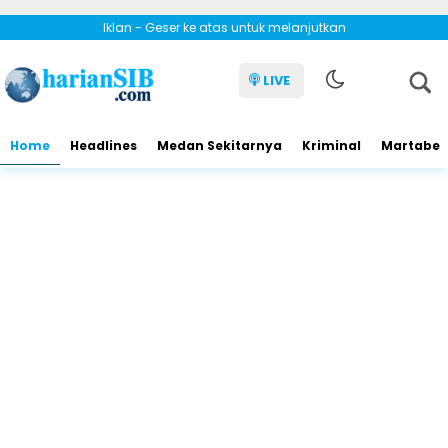
Iklan - Geser ke atas untuk melanjutkan
LIVE
Home
Headlines
Medan Sekitarnya
Kriminal
Martabe