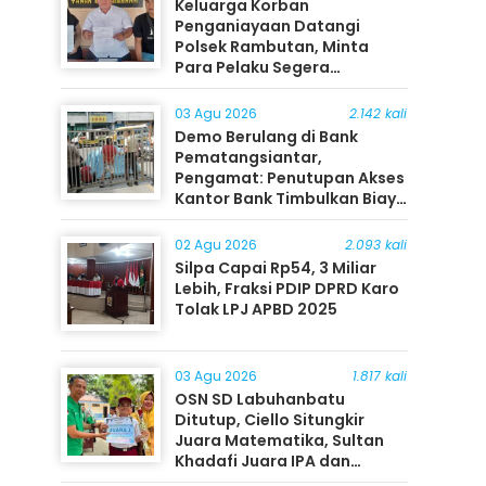
Keluarga Korban
Penganiayaan Datangi
Polsek Rambutan, Minta
Para Pelaku Segera
Ditangkap
03 Agu 2026
2.142 kali
Demo Berulang di Bank
Pematangsiantar,
Pengamat: Penutupan Akses
Kantor Bank Timbulkan Biaya
Ekonomi bagi Masyarakat
02 Agu 2026
2.093 kali
Silpa Capai Rp54, 3 Miliar
Lebih, Fraksi PDIP DPRD Karo
Tolak LPJ APBD 2025
03 Agu 2026
1.817 kali
OSN SD Labuhanbatu
Ditutup, Ciello Situngkir
Juara Matematika, Sultan
Khadafi Juara IPA dan
Timothy Rangkuti Juara IPS