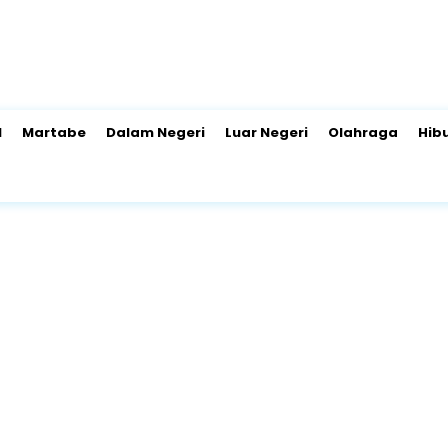
l
Martabe
Dalam Negeri
Luar Negeri
Olahraga
Hib