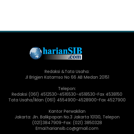
Redaksi &Tata Usaha:
Jl Brigjen Katamso No 66 AB Medan 20151
Telepon:
Redaksi (061) 4512530-4516530-4518530-Fax 4538150
Tata Usaha/Iklan (061) 4554900-4528900-Fax 4527900
Kantor Perwakilan
Jakarta: Jln. Balikpapan No.3 Jakarta 10130, Telepon
(021)3847909-Fax: (021) 3850328
Emai:hariansib.co@gmail.com