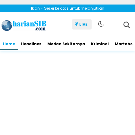
Iklan - Geser ke atas untuk melanjutkan
LIVE
Home
Headlines
Medan Sekitarnya
Kriminal
Martabe