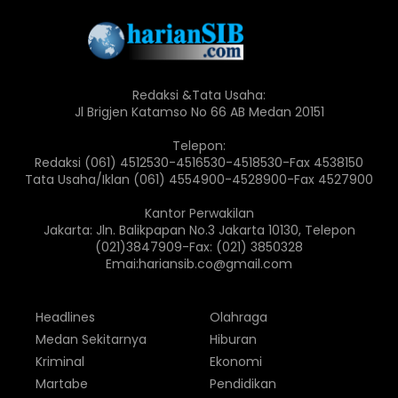
Redaksi &Tata Usaha:
Jl Brigjen Katamso No 66 AB Medan 20151
Telepon:
Redaksi (061) 4512530-4516530-4518530-Fax 4538150
Tata Usaha/Iklan (061) 4554900-4528900-Fax 4527900
Kantor Perwakilan
Jakarta: Jln. Balikpapan No.3 Jakarta 10130, Telepon
(021)3847909-Fax: (021) 3850328
Emai:hariansib.co@gmail.com
Headlines
Olahraga
Medan Sekitarnya
Hiburan
Kriminal
Ekonomi
Martabe
Pendidikan