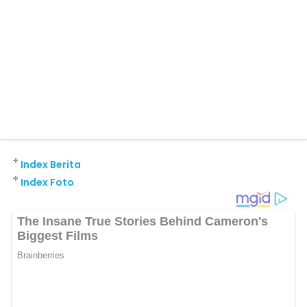
+
Index Berita
+
Index Foto