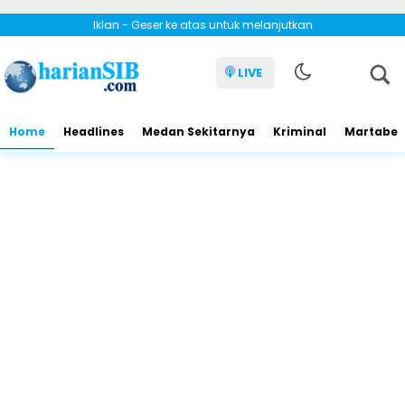
Iklan - Geser ke atas untuk melanjutkan
LIVE
Home
Headlines
Medan Sekitarnya
Kriminal
Martabe