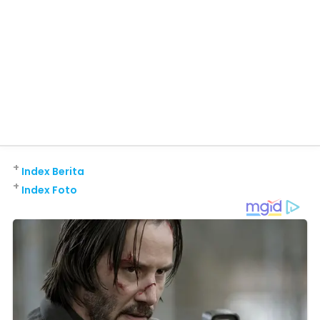
+
Index Berita
+
Index Foto