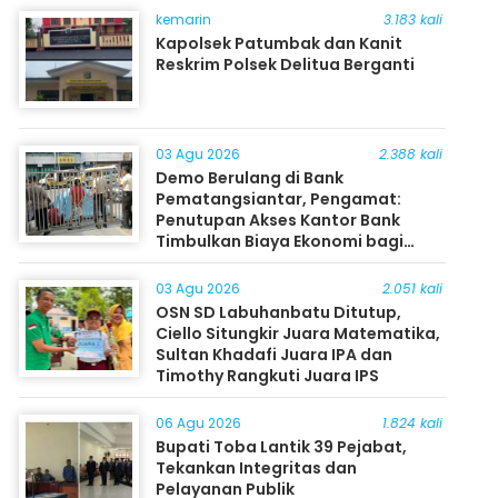
kemarin
3.183 kali
Kapolsek Patumbak dan Kanit
Reskrim Polsek Delitua Berganti
03 Agu 2026
2.388 kali
Demo Berulang di Bank
Pematangsiantar, Pengamat:
Penutupan Akses Kantor Bank
Timbulkan Biaya Ekonomi bagi
Masyarakat
03 Agu 2026
2.051 kali
OSN SD Labuhanbatu Ditutup,
Ciello Situngkir Juara Matematika,
Sultan Khadafi Juara IPA dan
Timothy Rangkuti Juara IPS
06 Agu 2026
1.824 kali
Bupati Toba Lantik 39 Pejabat,
Tekankan Integritas dan
Pelayanan Publik