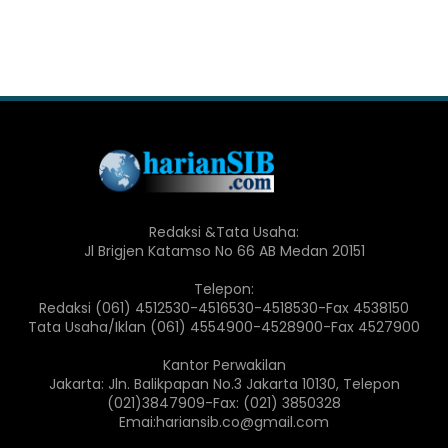
Redaksi &Tata Usaha:
Jl Brigjen Katamso No 66 AB Medan 20151
Telepon:
Redaksi (061) 4512530-4516530-4518530-Fax 4538150
Tata Usaha/Iklan (061) 4554900-4528900-Fax 4527900
Kantor Perwakilan
Jakarta: Jln. Balikpapan No.3 Jakarta 10130, Telepon
(021)3847909-Fax: (021) 3850328
Emai:hariansib.co@gmail.com