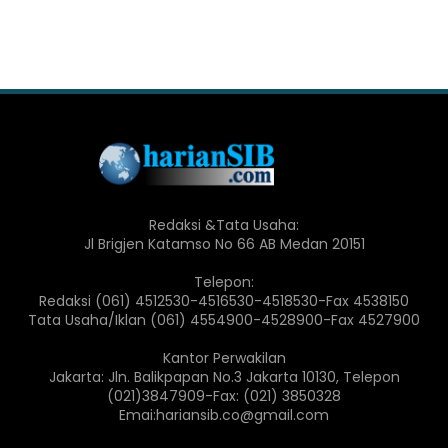
Redaksi &Tata Usaha:
Jl Brigjen Katamso No 66 AB Medan 20151
Telepon:
Redaksi (061) 4512530-4516530-4518530-Fax 4538150
Tata Usaha/Iklan (061) 4554900-4528900-Fax 4527900
Kantor Perwakilan
Jakarta: Jln. Balikpapan No.3 Jakarta 10130, Telepon
(021)3847909-Fax: (021) 3850328
Emai:hariansib.co@gmail.com