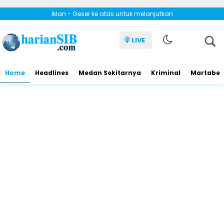
Iklan - Geser ke atas untuk melanjutkan
LIVE
Home
Headlines
Medan Sekitarnya
Kriminal
Martabe