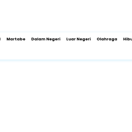
l
Martabe
Dalam Negeri
Luar Negeri
Olahraga
Hib