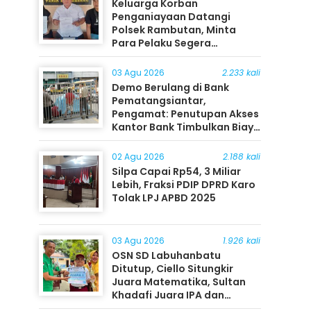
Keluarga Korban
Penganiayaan Datangi
Polsek Rambutan, Minta
Para Pelaku Segera
Ditangkap
03 Agu 2026
2.233 kali
Demo Berulang di Bank
Pematangsiantar,
Pengamat: Penutupan Akses
Kantor Bank Timbulkan Biaya
Ekonomi bagi Masyarakat
02 Agu 2026
2.188 kali
Silpa Capai Rp54, 3 Miliar
Lebih, Fraksi PDIP DPRD Karo
Tolak LPJ APBD 2025
03 Agu 2026
1.926 kali
OSN SD Labuhanbatu
Ditutup, Ciello Situngkir
Juara Matematika, Sultan
Khadafi Juara IPA dan
Timothy Rangkuti Juara IPS