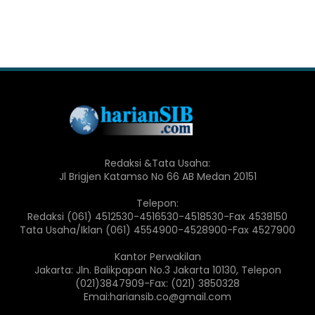
Redaksi &Tata Usaha:
Jl Brigjen Katamso No 66 AB Medan 20151
Telepon:
Redaksi (061) 4512530-4516530-4518530-Fax 4538150
Tata Usaha/Iklan (061) 4554900-4528900-Fax 4527900
Kantor Perwakilan
Jakarta: Jln. Balikpapan No.3 Jakarta 10130, Telepon
(021)3847909-Fax: (021) 3850328
Emai:hariansib.co@gmail.com