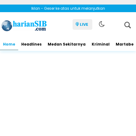
Iklan - Geser ke atas untuk melanjutkan
LIVE
Home
Headlines
Medan Sekitarnya
Kriminal
Martabe