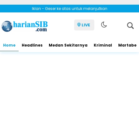
Iklan - Geser ke atas untuk melanjutkan
LIVE
Home
Headlines
Medan Sekitarnya
Kriminal
Martabe