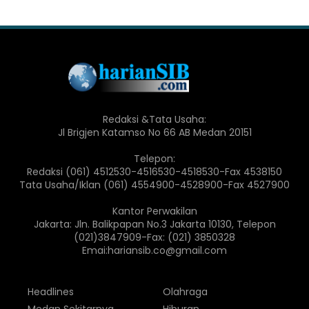
Redaksi &Tata Usaha:
Jl Brigjen Katamso No 66 AB Medan 20151
Telepon:
Redaksi (061) 4512530-4516530-4518530-Fax 4538150
Tata Usaha/Iklan (061) 4554900-4528900-Fax 4527900
Kantor Perwakilan
Jakarta: Jln. Balikpapan No.3 Jakarta 10130, Telepon
(021)3847909-Fax: (021) 3850328
Emai:hariansib.co@gmail.com
Headlines
Olahraga