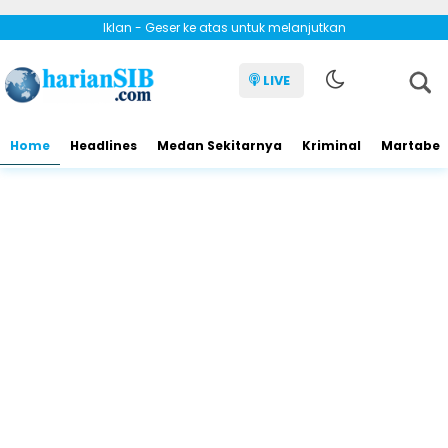
Iklan - Geser ke atas untuk melanjutkan
LIVE
Home
Headlines
Medan Sekitarnya
Kriminal
Martabe