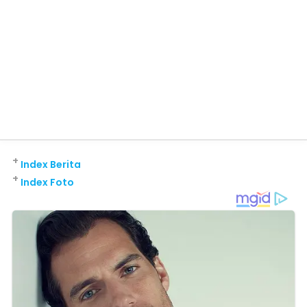
+
Index Berita
+
Index Foto