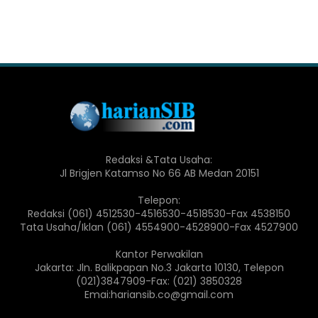
Redaksi &Tata Usaha:
Jl Brigjen Katamso No 66 AB Medan 20151
Telepon:
Redaksi (061) 4512530-4516530-4518530-Fax 4538150
Tata Usaha/Iklan (061) 4554900-4528900-Fax 4527900
Kantor Perwakilan
Jakarta: Jln. Balikpapan No.3 Jakarta 10130, Telepon
(021)3847909-Fax: (021) 3850328
Emai:hariansib.co@gmail.com