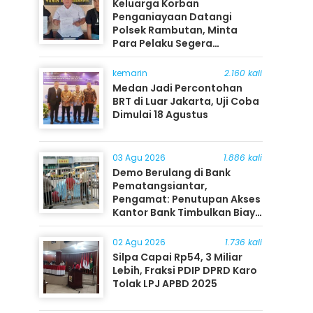
Keluarga Korban
Penganiayaan Datangi
Polsek Rambutan, Minta
Para Pelaku Segera
Ditangkap
kemarin
2.160 kali
Medan Jadi Percontohan
BRT di Luar Jakarta, Uji Coba
Dimulai 18 Agustus
03 Agu 2026
1.886 kali
Demo Berulang di Bank
Pematangsiantar,
Pengamat: Penutupan Akses
Kantor Bank Timbulkan Biaya
Ekonomi bagi Masyarakat
02 Agu 2026
1.736 kali
Silpa Capai Rp54, 3 Miliar
Lebih, Fraksi PDIP DPRD Karo
Tolak LPJ APBD 2025