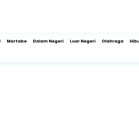
l
Martabe
Dalam Negeri
Luar Negeri
Olahraga
Hib