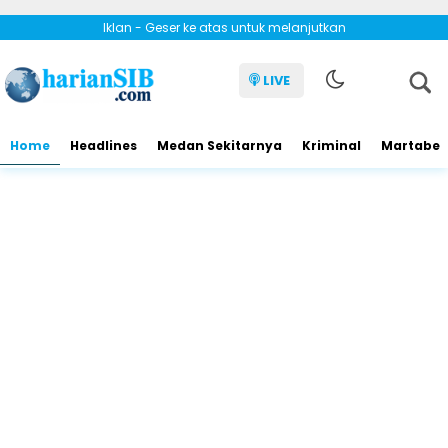
Iklan - Geser ke atas untuk melanjutkan
LIVE
Home
Headlines
Medan Sekitarnya
Kriminal
Martabe