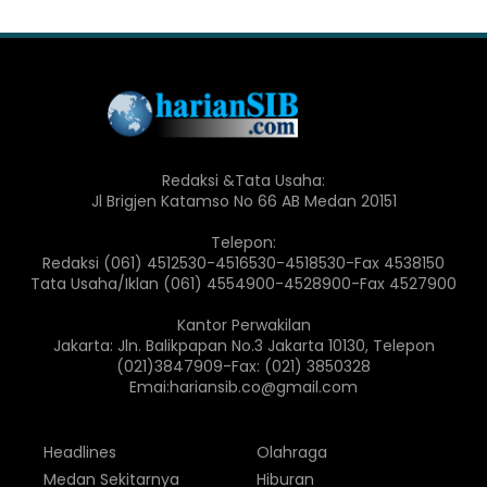
Redaksi &Tata Usaha:
Jl Brigjen Katamso No 66 AB Medan 20151
Telepon:
Redaksi (061) 4512530-4516530-4518530-Fax 4538150
Tata Usaha/Iklan (061) 4554900-4528900-Fax 4527900
Kantor Perwakilan
Jakarta: Jln. Balikpapan No.3 Jakarta 10130, Telepon
(021)3847909-Fax: (021) 3850328
Emai:hariansib.co@gmail.com
Headlines
Olahraga
Medan Sekitarnya
Hiburan