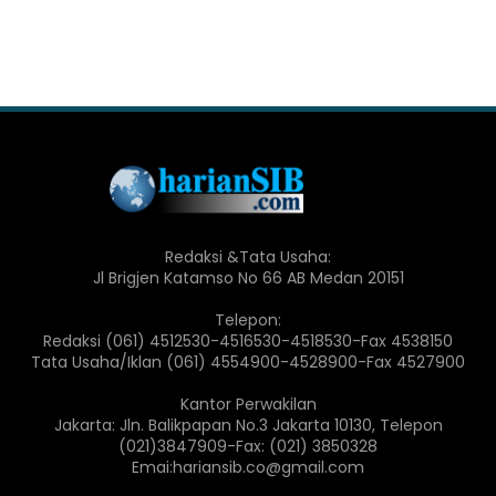
Redaksi &Tata Usaha:
Jl Brigjen Katamso No 66 AB Medan 20151
Telepon:
Redaksi (061) 4512530-4516530-4518530-Fax 4538150
Tata Usaha/Iklan (061) 4554900-4528900-Fax 4527900
Kantor Perwakilan
Jakarta: Jln. Balikpapan No.3 Jakarta 10130, Telepon
(021)3847909-Fax: (021) 3850328
Emai:hariansib.co@gmail.com