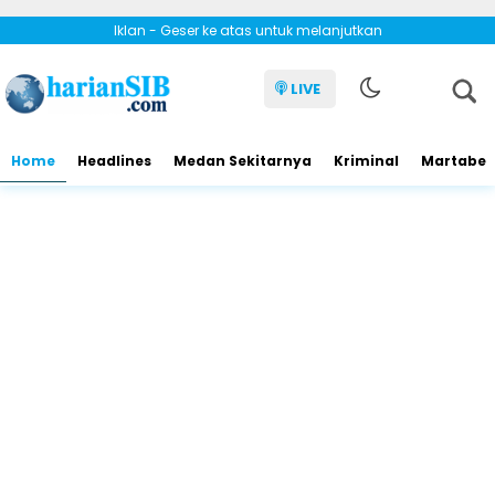
Iklan - Geser ke atas untuk melanjutkan
LIVE
Home
Headlines
Medan Sekitarnya
Kriminal
Martabe