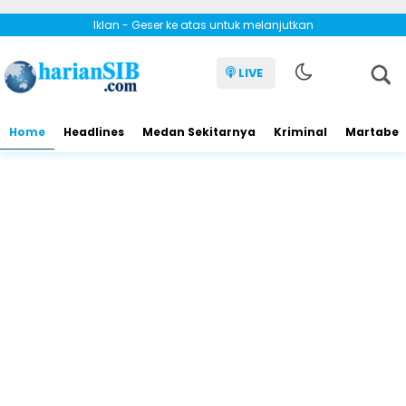
Iklan - Geser ke atas untuk melanjutkan
LIVE
Home
Headlines
Medan Sekitarnya
Kriminal
Martabe