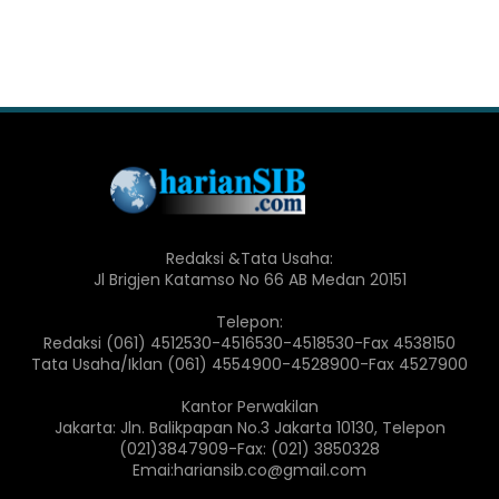
Redaksi &Tata Usaha:
Jl Brigjen Katamso No 66 AB Medan 20151
Telepon:
Redaksi (061) 4512530-4516530-4518530-Fax 4538150
Tata Usaha/Iklan (061) 4554900-4528900-Fax 4527900
Kantor Perwakilan
Jakarta: Jln. Balikpapan No.3 Jakarta 10130, Telepon
(021)3847909-Fax: (021) 3850328
Emai:hariansib.co@gmail.com