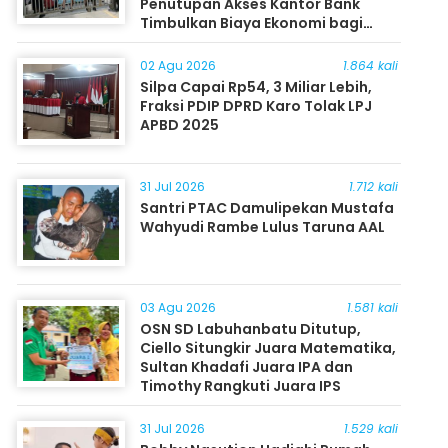
Penutupan Akses Kantor Bank
Timbulkan Biaya Ekonomi bagi
Masyarakat
02 Agu 2026
1.864 kali
Silpa Capai Rp54, 3 Miliar Lebih,
Fraksi PDIP DPRD Karo Tolak LPJ
APBD 2025
31 Jul 2026
1.712 kali
Santri PTAC Damulipekan Mustafa
Wahyudi Rambe Lulus Taruna AAL
03 Agu 2026
1.581 kali
OSN SD Labuhanbatu Ditutup,
Ciello Situngkir Juara Matematika,
Sultan Khadafi Juara IPA dan
Timothy Rangkuti Juara IPS
31 Jul 2026
1.529 kali