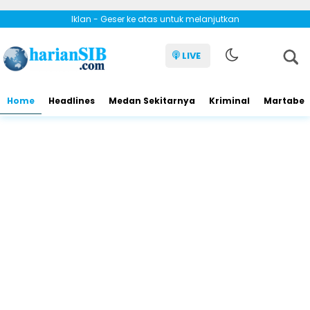
Iklan - Geser ke atas untuk melanjutkan
LIVE
Home
Headlines
Medan Sekitarnya
Kriminal
Martabe