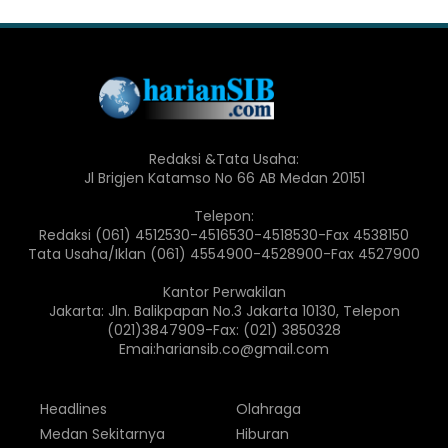
Redaksi &Tata Usaha:
Jl Brigjen Katamso No 66 AB Medan 20151
Telepon:
Redaksi (061) 4512530-4516530-4518530-Fax 4538150
Tata Usaha/Iklan (061) 4554900-4528900-Fax 4527900
Kantor Perwakilan
Jakarta: Jln. Balikpapan No.3 Jakarta 10130, Telepon
(021)3847909-Fax: (021) 3850328
Emai:hariansib.co@gmail.com
Headlines
Olahraga
Medan Sekitarnya
Hiburan