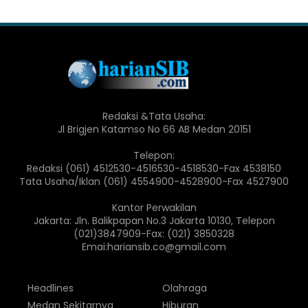
Redaksi &Tata Usaha:
Jl Brigjen Katamso No 66 AB Medan 20151
Telepon:
Redaksi (061) 4512530-4516530-4518530-Fax 4538150
Tata Usaha/Iklan (061) 4554900-4528900-Fax 4527900
Kantor Perwakilan
Jakarta: Jln. Balikpapan No.3 Jakarta 10130, Telepon
(021)3847909-Fax: (021) 3850328
Emai:hariansib.co@gmail.com
Headlines
Olahraga
Medan Sekitarnya
Hiburan