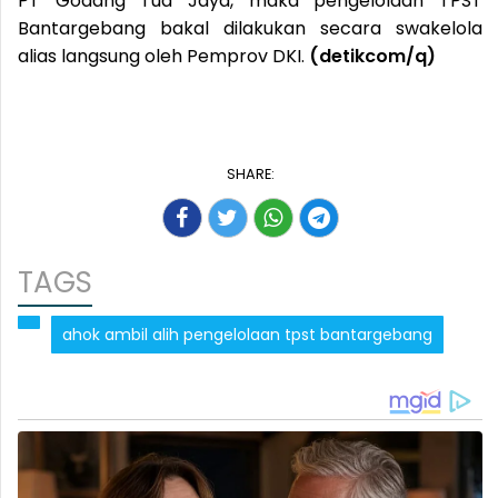
PT Godang Tua Jaya, maka pengelolaan TPST
Bantargebang bakal dilakukan secara swakelola
alias langsung oleh Pemprov DKI.
(detikcom/q)
SHARE:
TAGS
ahok ambil alih pengelolaan tpst bantargebang