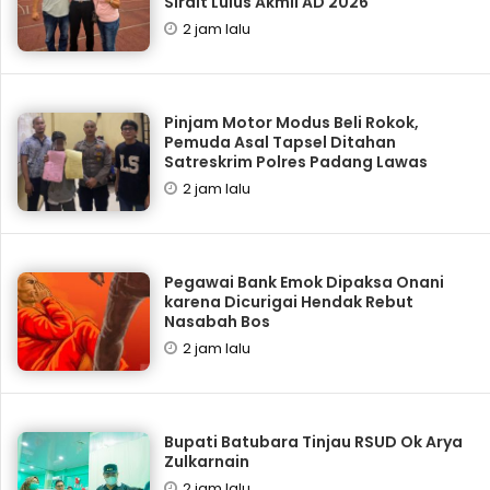
Sirait Lulus Akmil AD 2026
2 jam lalu
Pinjam Motor Modus Beli Rokok,
Pemuda Asal Tapsel Ditahan
Satreskrim Polres Padang Lawas
2 jam lalu
Pegawai Bank Emok Dipaksa Onani
karena Dicurigai Hendak Rebut
Nasabah Bos
2 jam lalu
Bupati Batubara Tinjau RSUD Ok Arya
Zulkarnain
2 jam lalu