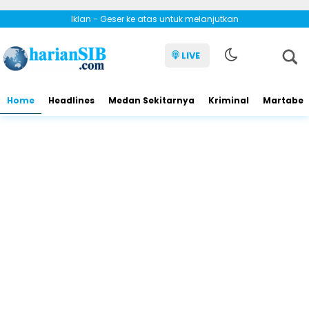
Iklan - Geser ke atas untuk melanjutkan
LIVE
Home
Headlines
Medan Sekitarnya
Kriminal
Martabe