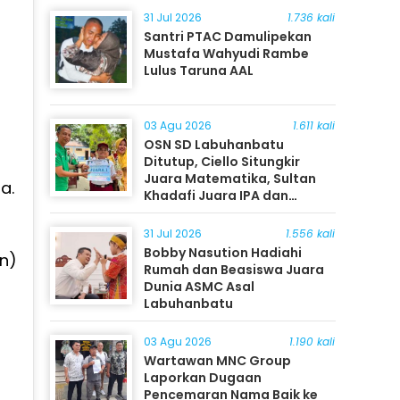
31 Jul 2026
1.736 kali
Santri PTAC Damulipekan
Mustafa Wahyudi Rambe
Lulus Taruna AAL
03 Agu 2026
1.611 kali
OSN SD Labuhanbatu
Ditutup, Ciello Situngkir
Juara Matematika, Sultan
a.
Khadafi Juara IPA dan
Timothy Rangkuti Juara IPS
31 Jul 2026
1.556 kali
Bobby Nasution Hadiahi
an)
Rumah dan Beasiswa Juara
Dunia ASMC Asal
Labuhanbatu
03 Agu 2026
1.190 kali
Wartawan MNC Group
Laporkan Dugaan
Pencemaran Nama Baik ke