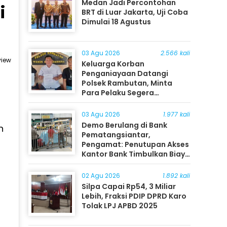
Medan Jadi Percontohan
i
BRT di Luar Jakarta, Uji Coba
Dimulai 18 Agustus
03 Agu 2026
2.566 kali
view
Keluarga Korban
Penganiayaan Datangi
Polsek Rambutan, Minta
Para Pelaku Segera
Ditangkap
03 Agu 2026
1.977 kali
Demo Berulang di Bank
h
Pematangsiantar,
Pengamat: Penutupan Akses
Kantor Bank Timbulkan Biaya
Ekonomi bagi Masyarakat
02 Agu 2026
1.892 kali
Silpa Capai Rp54, 3 Miliar
Lebih, Fraksi PDIP DPRD Karo
Tolak LPJ APBD 2025