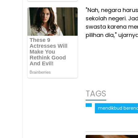
"Nah, negara haru
sekolah negeri. Ja
swasta karena mer
pilihan dia," ujarny
TAGS
mendikbud berenca