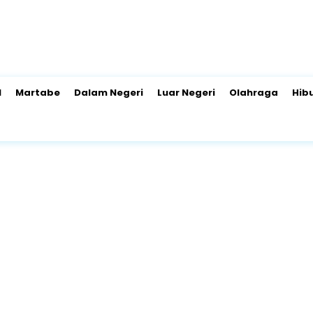
l
Martabe
Dalam Negeri
Luar Negeri
Olahraga
Hib