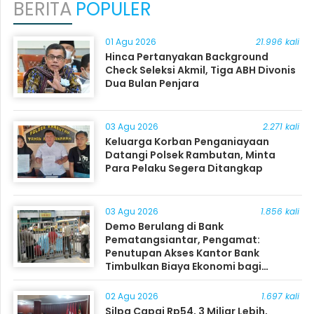
BERITA
POPULER
01 Agu 2026
21.996 kali
Hinca Pertanyakan Background
Check Seleksi Akmil, Tiga ABH Divonis
Dua Bulan Penjara
03 Agu 2026
2.271 kali
Keluarga Korban Penganiayaan
Datangi Polsek Rambutan, Minta
Para Pelaku Segera Ditangkap
03 Agu 2026
1.856 kali
Demo Berulang di Bank
Pematangsiantar, Pengamat:
Penutupan Akses Kantor Bank
Timbulkan Biaya Ekonomi bagi
Masyarakat
02 Agu 2026
1.697 kali
Silpa Capai Rp54, 3 Miliar Lebih,