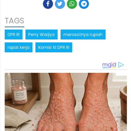
TAGS
DPR RI
Perry Warjiyo
merosotnya rupiah
rapat kerja
Komisi XI DPR RI