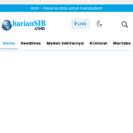
Iklan - Geser ke atas untuk melanjutkan
LIVE
Home
Headlines
Medan Sekitarnya
Kriminal
Martabe