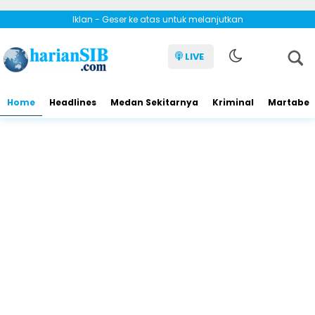
Iklan - Geser ke atas untuk melanjutkan
LIVE
Home
Headlines
Medan Sekitarnya
Kriminal
Martabe