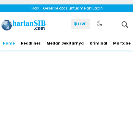
Iklan - Geser ke atas untuk melanjutkan
LIVE
Home
Headlines
Medan Sekitarnya
Kriminal
Martabe