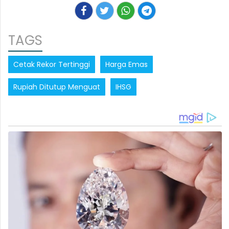
TAGS
Cetak Rekor Tertinggi
Harga Emas
Rupiah Ditutup Menguat
IHSG