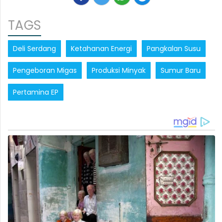
TAGS
Deli Serdang
Ketahanan Energi
Pangkalan Susu
Pengeboran Migas
Produksi Minyak
Sumur Baru
Pertamina EP