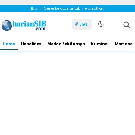
Iklan - Geser ke atas untuk melanjutkan
LIVE
Home
Headlines
Medan Sekitarnya
Kriminal
Martabe