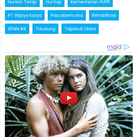
Hunian Tetap
Huntap
Kementerian PUPR
PT Wijaya Karya
Pascabencana
Rehabilitasi
SPAM IKK
Tarutung
Tapanuli Utara