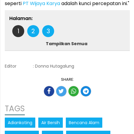
seperti
PT Wijaya Karya
adalah kunci percepatan ini."
Halaman:
1
2
3
Tampilkan Semua
Editor
: Donna Hutagalung
SHARE:
TAGS
Adiankoting
Air Bersih
Bencana Alam