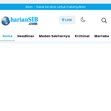
Iklan - Geser ke atas untuk melanjutkan
LIVE
Home
Headlines
Medan Sekitarnya
Kriminal
Martabe