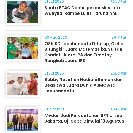
31 Jul 2026
1.553 kali
Santri PTAC Damulipekan Mustafa
Wahyudi Rambe Lulus Taruna AAL
03 Agu 2026
1.417 kali
OSN SD Labuhanbatu Ditutup, Ciello
Situngkir Juara Matematika, Sultan
Khadafi Juara IPA dan Timothy
Rangkuti Juara IPS
31 Jul 2026
1.382 kali
Bobby Nasution Hadiahi Rumah dan
Beasiswa Juara Dunia ASMC Asal
Labuhanbatu
21 jam lalu
1.348 kali
Medan Jadi Percontohan BRT di Luar
Jakarta, Uji Coba Dimulai 18 Agustus