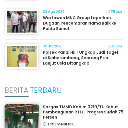
03 Agu 2026
1.055 kali
Wartawan MNC Group Laporkan
Dugaan Pencemaran Nama Baik ke
Polda Sumut
30 Jul 2026
965 kali
Polsek Panai Hilir Ungkap Judi Togel
di Seiberombang, Seorang Pria
Lanjut Usia Ditangkap
BERITA
TERBARU
Satgas TMMD Kodim 0210/TU Kebut
Pembangunan RTLH, Progres Sudah 75
Persen
satu menit lalu