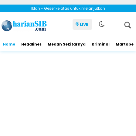
Iklan - Geser ke atas untuk melanjutkan
LIVE
Home
Headlines
Medan Sekitarnya
Kriminal
Martabe