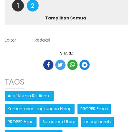
1
2
Tampilkan Semua
Editor
: Redaksi
SHARE:
TAGS
Arief Kurnia Risdianto
Kementerian Lingkungan Hidup
PROPER Emas
PROPER Hijau
Sumatera Utara
energi bersih