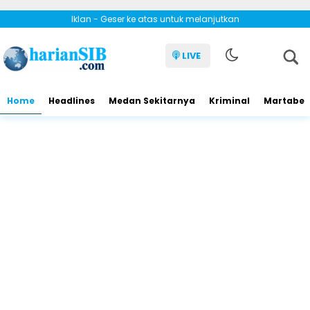
Iklan - Geser ke atas untuk melanjutkan
LIVE
Home
Headlines
Medan Sekitarnya
Kriminal
Martabe