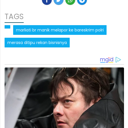
TAGS
marliati br manik melapor ke bareskrim polri
merasa ditipu rekan bisnisnya