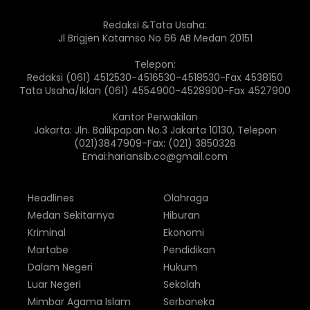
Redaksi &Tata Usaha:
Jl Brigjen Katamso No 66 AB Medan 20151
Telepon:
Redaksi (061) 4512530-4516530-4518530-Fax 4538150
Tata Usaha/Iklan (061) 4554900-4528900-Fax 4527900
Kantor Perwakilan
Jakarta: Jln. Balikpapan No.3 Jakarta 10130, Telepon
(021)3847909-Fax: (021) 3850328
Emai:hariansib.co@gmail.com
Headlines
Olahraga
Medan Sekitarnya
Hiburan
Kriminal
Ekonomi
Martabe
Pendidikan
Dalam Negeri
Hukum
Luar Negeri
Sekolah
Mimbar Agama Islam
Serbaneka