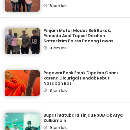
18 jam lalu
Pinjam Motor Modus Beli Rokok,
Pemuda Asal Tapsel Ditahan
Satreskrim Polres Padang Lawas
18 jam lalu
Pegawai Bank Emok Dipaksa Onani
karena Dicurigai Hendak Rebut
Nasabah Bos
18 jam lalu
Bupati Batubara Tinjau RSUD Ok Arya
Zulkarnain
19 jam lalu