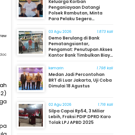
Keluarga Korban
Penganiayaan Datangi
Polsek Rambutan, Minta
Para Pelaku Segera
Ditangkap
03 Agu 2026
1.873 kali
view
Demo Berulang di Bank
Pematangsiantar,
Pengamat: Penutupan Akses
/doc
Kantor Bank Timbulkan Biaya
Ekonomi bagi Masyarakat
kemarin
1.798 kali
Medan Jadi Percontohan
BRT di Luar Jakarta, Uji Coba
nah
Dimulai 18 Agustus
42)
gga
02 Agu 2026
1.716 kali
Silpa Capai Rp54, 3 Miliar
Lebih, Fraksi PDIP DPRD Karo
Tolak LPJ APBD 2025
apa
ula