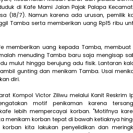
duduk di Kafe Mami Jalan Pajak Palapa Kecama
sa (18/7). Namun karena ada urusan, pemilik k
gil Tamba serta memberikan uang Rp15 ribu un
kafe memberikan uang kepada Tamba, membuat
 malah menuding Tamba baru saja mengisap sa
du mulut hingga berujung adu fisik. Lantaran kal
ambil gunting dan menikam Tamba. Usai meni
an diri.
at Kompol Victor Ziliwu melalui Kanit Reskrim I
engatakan motif penikaman karena tersang
kafe lebih mempercayai korban. "Motifnya kar
a menikam korban tepat di bawah ketiaknya hin
n korban kita lakukan penyelidikan dan mering