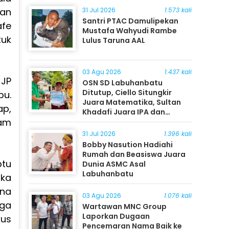
31 Jul 2026
1.573 kali
tan
Santri PTAC Damulipekan
afe
Mustafa Wahyudi Rambe
tuk
Lulus Taruna AAL
03 Agu 2026
1.437 kali
 JP
OSN SD Labuhanbatu
Ditutup, Ciello Situngkir
bu.
Juara Matematika, Sultan
ap,
Khadafi Juara IPA dan
kam
Timothy Rangkuti Juara IPS
31 Jul 2026
1.396 kali
Bobby Nasution Hadiahi
Rumah dan Beasiswa Juara
ptu
Dunia ASMC Asal
Labuhanbatu
ka
ena
03 Agu 2026
1.076 kali
gga
Wartawan MNC Group
Laporkan Dugaan
kus
Pencemaran Nama Baik ke