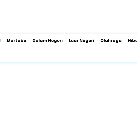
l
Martabe
Dalam Negeri
Luar Negeri
Olahraga
Hib