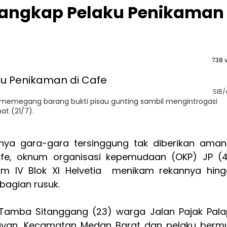
Tangkap Pelaku Penikaman
738 
SIB
in memegang barang bukti pisau gunting sambil mengintrogasi
at (21/7).
nya gara-gara tersinggung tak diberikan ama
fe, oknum organisasi kepemudaan (OKP) JP (
ium IV Blok XI Helvetia menikam rekannya hin
bagian rusuk.
 Tamba Sitanggang (23) warga Jalan Pajak Pal
rayan, Kecamatan Medan Barat dan pelaku berm