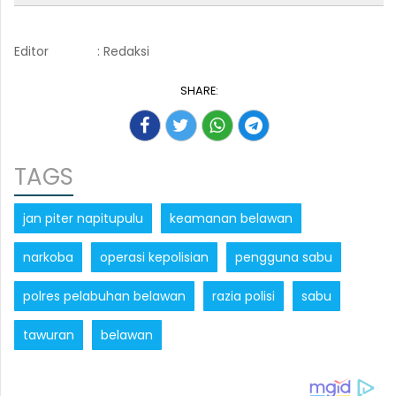
Editor
: Redaksi
SHARE:
TAGS
jan piter napitupulu
keamanan belawan
narkoba
operasi kepolisian
pengguna sabu
polres pelabuhan belawan
razia polisi
sabu
tawuran
belawan