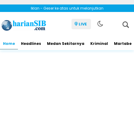
Iklan - Geser ke atas untuk melanjutkan
LIVE
Home
Headlines
Medan Sekitarnya
Kriminal
Martabe