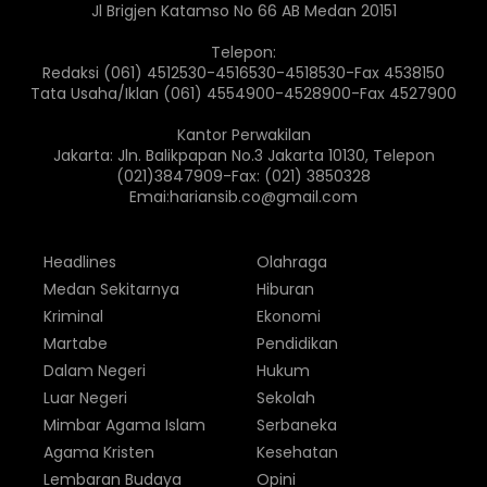
Jl Brigjen Katamso No 66 AB Medan 20151
Telepon:
Redaksi (061) 4512530-4516530-4518530-Fax 4538150
Tata Usaha/Iklan (061) 4554900-4528900-Fax 4527900
Kantor Perwakilan
Jakarta: Jln. Balikpapan No.3 Jakarta 10130, Telepon
(021)3847909-Fax: (021) 3850328
Emai:hariansib.co@gmail.com
Headlines
Olahraga
Medan Sekitarnya
Hiburan
Kriminal
Ekonomi
Martabe
Pendidikan
Dalam Negeri
Hukum
Luar Negeri
Sekolah
Mimbar Agama Islam
Serbaneka
Agama Kristen
Kesehatan
Lembaran Budaya
Opini