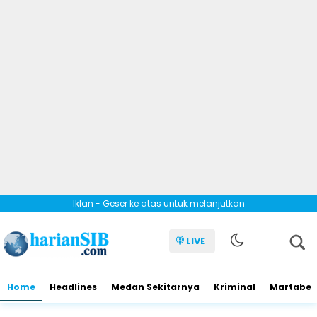
Iklan - Geser ke atas untuk melanjutkan
LIVE
Home
Headlines
Medan Sekitarnya
Kriminal
Martabe